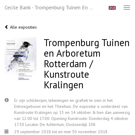
Cecile Bank - Trompenburg Tuinen En Arboretum Rotterdam / Kunstroute Kralingen
Tog
navi
Alle exposities
Trompenburg Tuinen
en Arboretum
Rotterdam /
Kunstroute
Kralingen
Er zijn schilderijen, tekeningen en grafiek te zien in het
Entreegebouw en het Theehuis. De expositie is onderdeel van
Kunstroute Kralingen op 13 en 14 oktober. Ik ben dan aanwezig
van 12.00 tot 17.00. Opening Kunstroute: Donderdag 4 oktober
17.30 Locatie: De Achtertuin, Oostzeedijk 108
29 september 2018 tot en met 30 november 2018