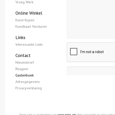
Vroeg Werk
Online Winkel
Kunst Kopen
Kunstkaart Versturen
Links
Interessante Links
Contact
Nieuwsbrief
Reageer
Gastenboek
Adresgegevens
Privacyverklaring
Deze site is onderdeel van
www.exto.art
. Het copyright op alle get