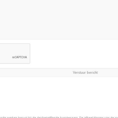
oonde werken berust bij de desbetreffende kunstenaars. De afbeeldingen van de w