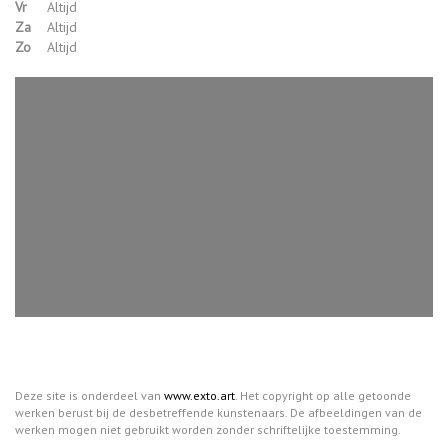
Vr
Altijd
Za
Altijd
Zo
Altijd
Deze site is onderdeel van
www.exto.art
. Het copyright op alle getoonde
werken berust bij de desbetreffende kunstenaars. De afbeeldingen van de
werken mogen niet gebruikt worden zonder schriftelijke toestemming.