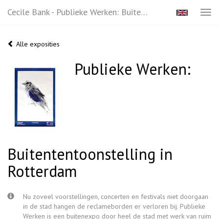
Cecile Bank - Publieke Werken: Buitententoonstelling In Rotterdam
Tog
navi
Alle exposities
Publieke Werken:
Buitententoonstelling in
Rotterdam
Nu zoveel voorstellingen, concerten en festivals niet doorgaan
in de stad hangen de reclameborden er verloren bij. Publieke
Werken is een buitenexpo door heel de stad met werk van ruim