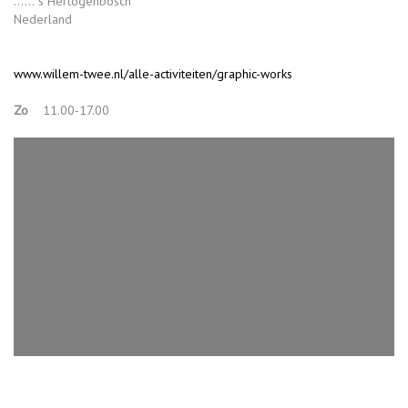
...... 's Hertogenbosch
Nederland
www.willem-twee.nl/alle-activiteiten/graphic-works
Zo
11.00-17.00