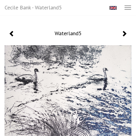
Cecile Bank - Waterland5
Tog
navi
Waterland5