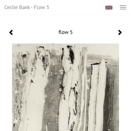
Cecile Bank - Flow 5
Tog
navi
flow 5